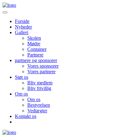
Forside
Nyheder
Galleri
Skolen
Mødre
Container
Partnere
partnere og sponsorer
Vores sponsorer
Vores partnere
Støt os
Bliv medlem
Bliv frivillig
Om os
Om os
Bestyrelsen
Vedtægter
Kontakt os